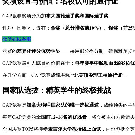
奖项设置与价值：名校认可的通行证
加拿大国籍选手奖和国际选手奖
CAP竞赛奖项分为
。
金奖（总分排名前10%）、银奖（前25
针对中国赛区，设有：
微信在线客服
差异化评分优势
竞赛的
明显——采用部分得分制，确保难题步骤
每年赛事中脱颖而出的5位优
CAP竞赛最引人瞩目的价值在于：
“北美顶尖理工校通行证”
在升学方面，CAP竞赛成绩堪称
——
国家队选拔：精英学生的终极挑战
加拿大物理国家队的唯一选拔通道
CAP竞赛是
，成绩顶尖的学
全国前12~16名的优胜者
每年CAP竞赛的
，将会被主办方邀请去
麦吉尔大学教授线上面试
全国决赛TOP5将接受
，内容包括全英