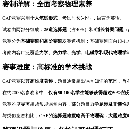
赛制详解：全面考察物理素养
个人笔试形式
CAP竞赛采用
，考试时长3小时，语言为英语。
25道选择题
3道长答案问题
试卷由两部分组成：
（占40%）和
（
基础赛道和高阶赛道
竞赛分为
双赛道机制：基础赛道面向10-1
力学、热力学、光学、电磁学和现代物理学
考察内容广泛覆盖
赛事难度：高标准的学术挑战
高难度著称
CAP竞赛以其
，题目通常超出课堂知识的范围，旨
仅有50-100名学生能够获得超过50%的
在约2000名参赛者中，
力学题涉及非惯性
竞赛难度显著超越常规课堂内容，部分题目
选择题难度略高于物理碗，大题难度略高于BP
与类似竞赛相比，CAP的