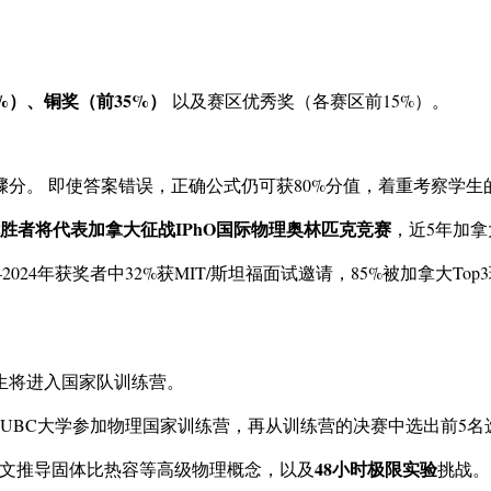
%）、铜奖（前35%）
以及赛区优秀奖（各赛区前15%）。
分。 即使答案错误，正确公式仍可获80%分值，着重考察学生
胜者将代表加拿大征战IPhO国际物理奥林匹克竞赛
，近5年加拿
2024年获奖者中32%获MIT/斯坦福面试邀请，85%被加拿大To
生将进入国家队训练营。
UBC大学参加物理国家训练营，再从训练营的决赛中选出前5
48小时极限实验
文推导固体比热容等高级物理概念，以及
挑战。