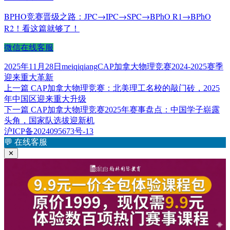
BPHO竞赛晋级之路：JPC→IPC→SPC→BPhO R1→BPhO
R2！看这篇就够了！
微信在线客服
发
作
标
2025年11月28日
meiqiqiang
CAP加拿大物理竞赛2024-2025赛季
布
者
签
迎来重大革新
于
上
上一篇
CAP加拿大物理竞赛：北美理工名校的敲门砖，2025
文
篇
年中国区迎来重大升级
章
文
下
下一篇
CAP加拿大物理竞赛2025年赛事盘点：中国学子崭露
章：
篇
头角，国家队选拔迎新机
导
文
沪ICP备2024095673号-13
航
章：
💬
在线客服
✕