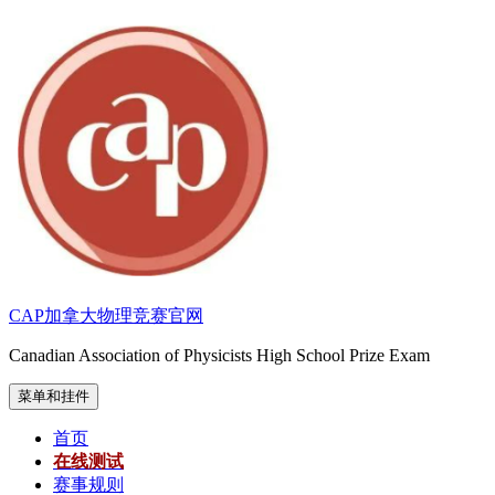
跳
至
内
容
CAP加拿大物理竞赛官网
Canadian Association of Physicists High School Prize Exam
菜单和挂件
首页
在线测试
赛事规则