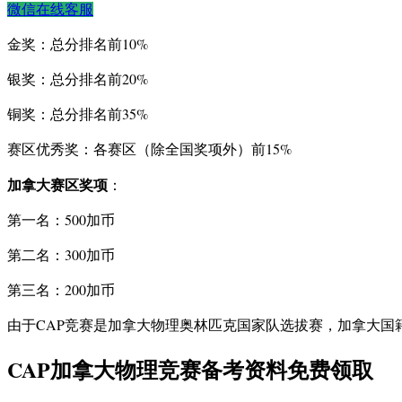
微信在线客服
金奖：总分排名前10%
银奖：总分排名前20%
铜奖：总分排名前35%
赛区优秀奖：各赛区（除全国奖项外）前15%
加拿大赛区奖项
：
第一名：500加币
第二名：300加币
第三名：200加币
由于CAP竞赛是加拿大物理奥林匹克国家队选拔赛，加拿大
CAP加拿大物理竞赛备考资料免费领取