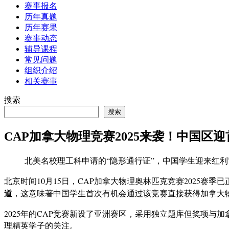
赛事报名
历年真题
历年赛果
赛事动态
辅导课程
常见问题
组织介绍
相关赛事
搜索
搜索
CAP加拿大物理竞赛2025来袭！中国区
北美名校理工科申请的“隐形通行证”，中国学生迎来红利
北京时间10月15日，CAP加拿大物理奥林匹克竞赛2025
道
，这意味著中国学生首次有机会通过该竞赛直接获得加拿大
2025年的CAP竞赛新设了亚洲赛区，采用独立题库但奖项与
理精英学子的关注。