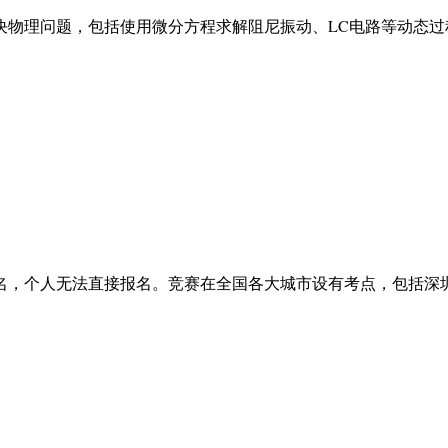
决物理问题，包括使用微分方程求解阻尼振动、LC电路等动态过
名，个人无法直接报名。竞赛在全国各大城市设有考点，包括深