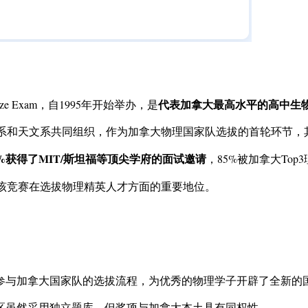
代表加拿大最高水平的高中生
ool Prize Exam，自1995年开始举办，是
理系和天文系共同组织，作为加拿大物理国家队选拔的首轮环节，
2%获得了MIT/斯坦福等顶尖学府的面试邀请
，85%被加拿大To
该竞赛在选拔物理精英人才方面的重要地位。
。
参与加拿大国家队的选拔流程，为优秀的物理学子开辟了全新的
区虽然采用独立题库，但奖项与加拿大本土具有同权性。