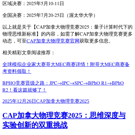
区域决赛：2025年5月10-11日
全国决赛：2025年7月20-25日（渥太华大学）
以上就是关于【CAP加拿大物理竞赛2025：量子计算时代下的
物理思维新标准】的内容，如需了解CAP加拿大物理竞赛更多
动态，可至
CAP加拿大物理竞赛官网
获取更多信息。
相关精彩文章阅读推荐：
全球模拟企业家大赛哥大MEC商赛详情！附哥大MEC商赛备
考资料领取！
BPHO竞赛晋级之路：JPC→IPC→SPC→BPhO R1→BPhO
R2！看这篇就够了！
发
标
2025年12月26日
CAP加拿大物理竞赛2025
布
签
于
CAP加拿大物理竞赛2025：思维深度与
实验创新的双重挑战