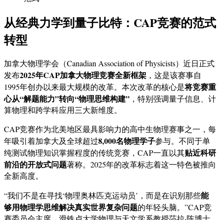
从经典力学到量子比特：CAP竞赛的范式
转型
加拿大物理学会（Canadian Association of Physicists）近日正式
2025年CAP加拿大物理竞赛全新框架
发布
，这是该赛事自
将竞赛重
1995年创办以来最大规模的改革。本次改革的核心是
心从“解题能力”转向“物理思维构建”
，特别强调量子信息、计
算物理和跨学科应用三大新维度。
CAP竞赛作为北美地区最具影响力的高中生物理赛事之一，每
8,000名物理学子
年吸引着加拿大及全球超过
参与。不同于单
贴近科研
纯测试物理知识掌握程度的传统竞赛，CAP一直以其
前沿的开放式问题
著称。2025年的改革标志着这一特色被推向
全新高度。
能
“我们不是在寻找‘物理奥林匹克运动员’，而是在识别那些
够用物理学思维解决真实世界复杂问题
的年轻头脑。”CAP竞
赛委员会主席、滑铁卢大学物理与天文学系教授莎拉·陈博士