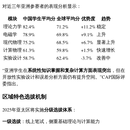
对近三年亚洲参赛者的表现分析显示：
模块
中国学生平均分
全球平均分
优势度
趋势
理论力学
稳定
82.4%
71.2%
+11.2%
电磁学
上升
78.9%
69.8%
+9.1%
现代物理
显著上升
75.2%
68.5%
+6.7%
计算物理
快速增长
61.3%
59.8%
+1.5%
实验设计
改善中
58.7%
62.4%
-3.7%
系统性知识掌握和复杂计算方面表现突出
“亚洲学生在
，但在
开放性实验设计和误差分析方面仍有提升空间。”CAP国际评
委指出。
区域特色选拔机制
分级选拔体系
2025年亚太区将实施
：
一级选拔
：线上笔试，侧重基础理论与计算能力