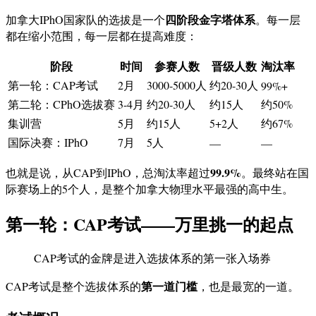
四阶段金字塔体系
加拿大IPhO国家队的选拔是一个
。每一层
都在缩小范围，每一层都在提高难度：
阶段
时间
参赛人数
晋级人数
淘汰率
第一轮：CAP考试
2月
3000-5000人
约20-30人
99%+
第二轮：CPhO选拔赛
3-4月
约20-30人
约15人
约50%
集训营
5月
约15人
5+2人
约67%
国际决赛：IPhO
7月
5人
—
—
99.9%
也就是说，从CAP到IPhO，总淘汰率超过
。最终站在国
际赛场上的5个人，是整个加拿大物理水平最强的高中生。
第一轮：CAP考试——万里挑一的起点
CAP考试的金牌是进入选拔体系的第一张入场券
第一道门槛
CAP考试是整个选拔体系的
，也是最宽的一道。