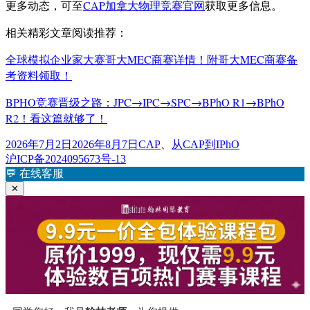
更多动态，可至
CAP加拿大物理竞赛官网
获取更多信息。
相关精彩文章阅读推荐：
全球模拟企业家大赛哥大MEC商赛详情！附哥大MEC商赛备
考资料领取！
BPHO竞赛晋级之路：JPC→IPC→SPC→BPhO R1→BPhO
R2！看这篇就够了！
发
标
2026年7月2日
2026年8月7日
CAP
、
从CAP到IPhO
布
签
沪ICP备2024095673号-13
于
💬
在线客服
✕