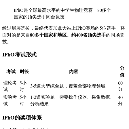
IPhO是全球最高水平的中学生物理竞赛，80多个
国家的顶尖选手同台竞技
经过层层选拔，最终代表加拿大站上IPhO赛场的5位选手，将
80多个国家和地区、约400名顶尖选手
面对的是来自
的同场竞
技。
IPhO考试形式
分
考试
时长
内容
值
理论考
5小
60
3-5道大型综合题，覆盖全部物理领域
分
试
时
实验考
5小
1-2道实验题，需要操作仪器、采集数据、
40
分
试
时
分析结果
IPhO的奖项体系