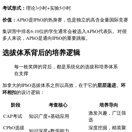
考试形式：
理论3小时+实验5小时
价值：
APhO是IPhO的热身赛，也是独立的高含金量国际竞赛
集训营中排名6-10位的学生通常会被选入APhO代表队。对很
多人来说，APhO是通向IPhO的重要跳板。
选拔体系背后的培养逻辑
每一枚奖牌的背后，都是系统化的选拔和培养体系
在支撑
层层递进、环
加拿大的IPhO选拔体系之所以高效，在于它的
环相扣
的设计逻辑：
阶段
考查核心
培养导向
激发兴趣，广泛筛
CAP考试
知识广度+基础应用
选
CPhO选拔
深度挖掘，精英聚
知识深度+数学能力