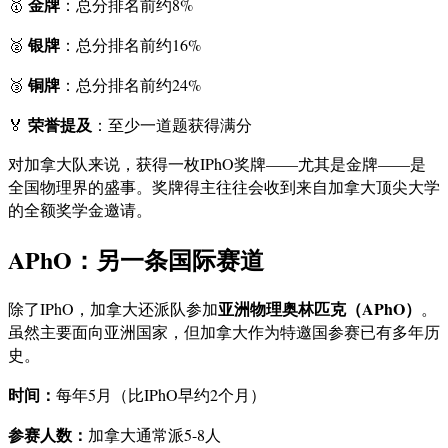
金牌
🥇
：总分排名前约8%
银牌
🥈
：总分排名前约16%
铜牌
🥉
：总分排名前约24%
荣誉提及
🏅
：至少一道题获得满分
对加拿大队来说，获得一枚IPhO奖牌——尤其是金牌——是
全国物理界的盛事。奖牌得主往往会收到来自加拿大顶尖大学
的全额奖学金邀请。
APhO：另一条国际赛道
亚洲物理奥林匹克（APhO）
除了IPhO，加拿大还派队参加
。
虽然主要面向亚洲国家，但加拿大作为特邀国参赛已有多年历
史。
时间：
每年5月（比IPhO早约2个月）
参赛人数：
加拿大通常派5-8人