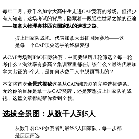
每年二月，数千名加拿大高中生走进CAP竞赛的考场。但很少
有人知道，这场考试的背后，隐藏着一段通往世界之巅的征途
加拿大物理奥林匹克国家队的选拔之路
——
。
披上国家队战袍、代表加拿大出征国际赛场——这
是每一个CAP顶尖选手的终极梦想
从CAP考场到IPhO国际决赛，中间要经历几轮筛选？每一轮
考什么？淘汰率有多高？集训营里都在训练什么？最终代表加
拿大出征的5个人，是如何从数千人中脱颖而出的？
全景式揭秘
本文将首次
这条从CAP到IPhO的完整选拔链条。
无论你的目标是拿一块CAP奖牌，还是梦想披上国家队的战
袍，这篇文章都能帮你看到全貌。
选拔全景图：从数千人到5人
从数千名CAP参赛者到最终5人国家队，每一步都
是层层筛选