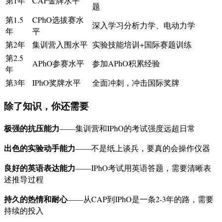
第1年
CAP金牌水平
题
第1.5
CPhO选拔赛水
深入学习分析力学、电动力学
年
平
第2年
集训营入围水平
实验技能培训+国际赛题训练
第2.5
APhO参赛水平
参加APhO积累经验
年
第3年
IPhO奖牌水平
全面冲刺，冲击国际奖牌
除了知识，你还需要
极强的抗压能力
——集训营和IPhO的考试强度远超日常
出色的实验动手能力
——不是纸上谈兵，要真的会操作仪器
良好的英语表达能力
——IPhO考试用英语答题，需要清晰表
述推导过程
持久的热情和耐心
——从CAP到IPhO是一条2-3年的路，需要
持续的投入