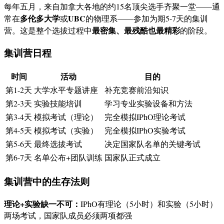
每年五月，来自加拿大各地的约15名顶尖选手齐聚一堂——通
多伦多大学
UBC
常在
或
的物理系——参加为期5-7天的集训
最密集、最残酷也最精彩
营。这是整个选拔过程中
的阶段。
集训营日程
时间
活动
目的
第1-2天
大学水平专题讲座
补充竞赛前沿知识
第2-3天
实验技能培训
学习专业实验设备和方法
第3-4天
模拟考试（理论）
完全模拟IPhO理论考试
第4-5天
模拟考试（实验）
完全模拟IPhO实验考试
第5-6天
最终选拔考试
决定国家队名单的关键考试
第6-7天
名单公布+团队训练
国家队正式成立
集训营中的生存法则
理论+实验缺一不可：
IPhO有理论（5小时）和实验（5小时）
两场考试，国家队成员必须两项都强