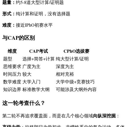
题量：
约5-8道大型计算/证明题
形式：
纯计算和证明，没有选择题
难度：
接近IPhO初赛水平
与CAP的区别
维度
CAP考试
CPhO选拔赛
题型
选择+简答+计算
纯大型计算/证明
思维要求
广度为主
深度为主
时间压力
较大
相对充裕
数学难度
大学入门
大学中级+竞赛技巧
知识边界
标准教学大纲
可能涉及大纲外内容
这一轮考查什么？
向纵深挖掘
第二轮不再追求覆盖面，而是在几个核心领域
：
高级力学
：拉格朗日力学初步、非惯性系中的复杂运动、多体