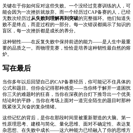
关键在于你如何应对这些失败。一个没经过竞赛训练的人，可
能会因为一次挫折就放弃。而一个经历过CAP备赛的人，已经
无数次经历过
从失败到理解再到突破
的完整循环。他们知道失
败不是终点，而是过程的一部分。每一次错误都揭示了知识的
盲区，每一次挫折都是成长的养分。
这种韧性——在反复失败中保持前进的能力——是人生中最重
要的品质之一。而物理竞赛，恰恰是培养这种韧性最自然的熔
炉。
写在最后
当你多年以后回望自己的CAP备赛经历，你可能记不住具体的
公式和题目。但你会记得那种感觉——当你终于解开一道困扰
你三天的难题时的狂喜，当你在深夜的台灯下推导出一个优美
结论时的平静，当你在考场上面对一道完全陌生的题目时那种
既紧张又兴奋的复杂情绪。
这些记忆的背后，是你在那段时间里被重新塑造的大脑。第一
性原理思考、建模与简化、量化思维、面对不确定性、表达复
杂思想、在失败中成长——这六种能力已经融入了你的思维方