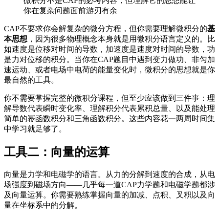
微积分不是CAP的必考内容，但理解它的思想能让
你在复杂问题面前游刃有余
CAP不要求你会解复杂的微分方程，但你需要理解微积分的
基
本思想
，因为很多物理概念本身就是用微积分语言定义的。比
如速度是位移对时间的导数，加速度是速度对时间的导数，功
是力对位移的积分。当你在CAP题目中遇到变力做功、非匀加
速运动、或者电场中电荷的能量变化时，微积分的思想就是你
最自然的工具。
你不需要掌握完整的微积分课程，但至少应该做到三件事：理
解导数代表瞬时变化率、理解积分代表累积总量、以及能处理
简单的幂函数积分和三角函数积分。这些内容花一两周时间集
中学习就足够了。
工具二：向量的运算
向量是力学和电磁学的语言。从力的分解到速度的合成，从电
场强度到磁场方向——几乎每一道CAP力学题和电磁学题都涉
及向量运算。你需要熟练掌握向量的加减、点积、叉积以及向
量在坐标系中的分解。