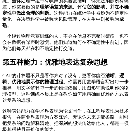
练。当你处理一组带有噪声的实验数据时，你无法消除所有误
差，你需要做的是
理解误差的来源、评估它的影响、并在不确
定性中做出合理的判断
。这种能力在统计学中被称为不确定性
量化，在决策科学中被称为风险管理，在人生中则被称为
成
熟
。
一个经过物理竞赛训练的人，不会在信息不完整时瘫痪，也不
会在数据有噪声时恐慌。他们知道如何在不确定性中前进，因
为他们每天都在和不确定性打交道。
第五种能力：优雅地表达复杂思想
CAP的计算题不只是看你算对了没有，更看你能否
清晰、逻
辑、优雅地展示你的推理过程
。你需要用数学语言写出每一步
推导，用文字解释每一步的物理依据，用图形辅助说明你的物
理模型。这种训练本质上是在教你如何用精确而优雅的方式表
达复杂的思想。
这种表达能力在学术界表现为论文写作，在工程界表现为技术
报告，在商业界表现为方案陈述。无论你未来走哪条路，能够
把复杂的问题解释清楚、把深刻的想法传达给他人，都是一项
极其稀缺且高价值的能力。