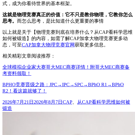
式，成为你看待世界的基本框架。
这就是物理竞赛真正的价值：它不只是教你物理，它教你怎么
思考。
而怎么思考，是比知道什么更重要的事情
以上就是关于【物理竞赛到底在培养什么？从CAP看科学思维
如何被锻造】的内容，如需了解CAP加拿大物理竞赛更多动
态，可至
CAP加拿大物理竞赛官网
获取更多信息。
相关精彩文章阅读推荐：
全球模拟企业家大赛哥大MEC商赛详情！附哥大MEC商赛备
考资料领取！
BPHO竞赛晋级之路：JPC→IPC→SPC→BPhO R1→BPhO
R2！看这篇就够了！
发
标
2026年7月21日
2026年8月7日
CAP
、
从CAP看科学思维如何被
布
签
锻造
于